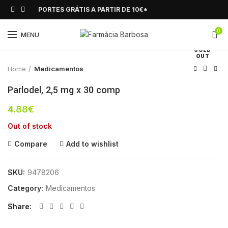
PORTES GRÁTIS A PARTIR DE 10€*
0
Click to enlarge
MENU
SOLD
OUT
Home
Medicamentos
Parlodel, 2,5 mg x 30 comp
4.88
€
Out of stock
Compare
Add to wishlist
SKU:
9478206
Category:
Medicamentos
Share