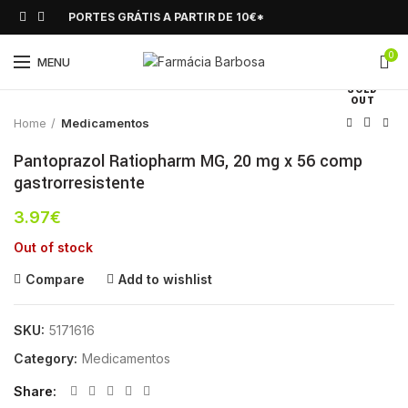
PORTES GRÁTIS A PARTIR DE 10€*
0
Click to enlarge
MENU
SOLD
OUT
Home
Medicamentos
Pantoprazol Ratiopharm MG, 20 mg x 56 comp
gastrorresistente
3.97
€
Out of stock
Compare
Add to wishlist
SKU:
5171616
Category:
Medicamentos
Share