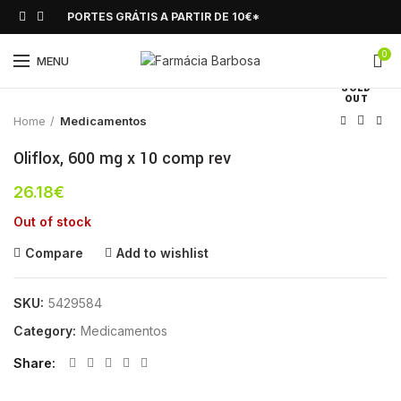
PORTES GRÁTIS A PARTIR DE 10€*
0
Click to enlarge
MENU
SOLD
OUT
Home
Medicamentos
Oliflox, 600 mg x 10 comp rev
26.18
€
Out of stock
Compare
Add to wishlist
SKU:
5429584
Category:
Medicamentos
Share