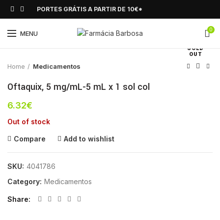
PORTES GRÁTIS A PARTIR DE 10€*
0
Click to enlarge
MENU
SOLD
OUT
Home
Medicamentos
Oftaquix, 5 mg/mL-5 mL x 1 sol col
6.32
€
Out of stock
Compare
Add to wishlist
SKU:
4041786
Category:
Medicamentos
Share