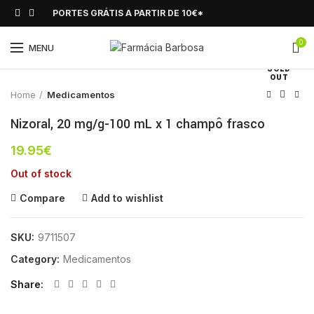
PORTES GRÁTIS A PARTIR DE 10€*
0
Click to enlarge
MENU
SOLD
OUT
Home
Medicamentos
Nizoral, 20 mg/g-100 mL x 1 champô frasco
19.95
€
Out of stock
Compare
Add to wishlist
SKU:
9711507
Category:
Medicamentos
Share