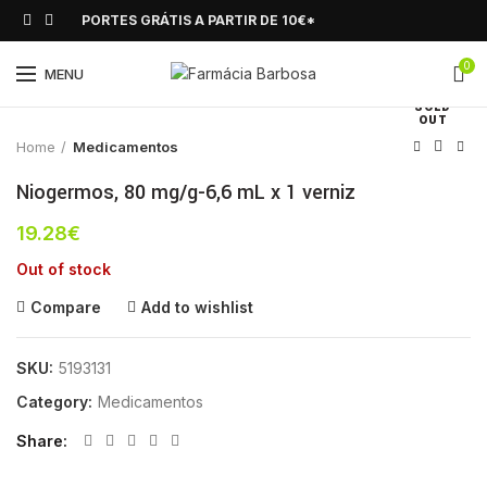
PORTES GRÁTIS A PARTIR DE 10€*
0
Click to enlarge
MENU
SOLD
OUT
Home
Medicamentos
Niogermos, 80 mg/g-6,6 mL x 1 verniz
19.28
€
Out of stock
Compare
Add to wishlist
SKU:
5193131
Category:
Medicamentos
Share