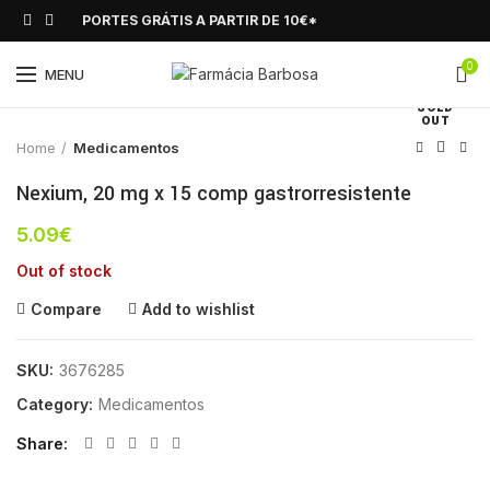
PORTES GRÁTIS A PARTIR DE 10€*
0
Click to enlarge
MENU
SOLD
OUT
Home
Medicamentos
Nexium, 20 mg x 15 comp gastrorresistente
5.09
€
Out of stock
Compare
Add to wishlist
SKU:
3676285
Category:
Medicamentos
Share