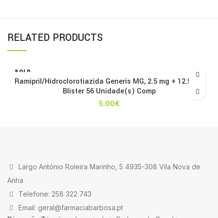
RELATED PRODUCTS
SOLD
OUT
Ramipril/Hidroclorotiazida Generis MG, 2.5 mg + 12.5 mg
Blister 56 Unidade(s) Comp
5.00
€
Largo António Roleira Marinho, 5 4935-308 Vila Nova de
Anha
Telefone: 258 322 743
Email: geral@farmaciabarbosa.pt