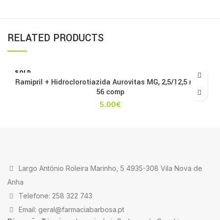
RELATED PRODUCTS
SOLD
OUT
Ramipril + Hidroclorotiazida Aurovitas MG, 2,5/12,5 mg x
56 comp
5.00
€
Largo António Roleira Marinho, 5 4935-308 Vila Nova de
Anha
Telefone: 258 322 743
Email: geral@farmaciabarbosa.pt