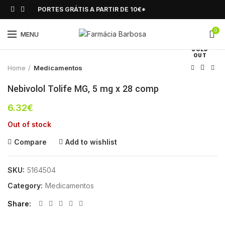
PORTES GRÁTIS A PARTIR DE 10€*
0
Click to enlarge
MENU
SOLD
OUT
Home
Medicamentos
Nebivolol Tolife MG, 5 mg x 28 comp
6.32
€
Out of stock
Compare
Add to wishlist
SKU:
5164504
Category:
Medicamentos
Share