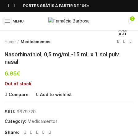
PORTES GRÁTIS A PARTIR DE 10€*
0
Click to enlarge
MENU
SOLD
OUT
Home
Medicamentos
Nasorhinathiol, 0,5 mg/mL-15 mL x 1 sol pulv
nasal
6.95
€
Out of stock
Compare
Add to wishlist
SKU:
9679720
Category:
Medicamentos
Share