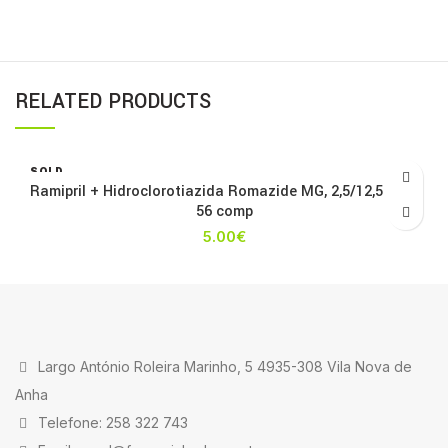
RELATED PRODUCTS
SOLD
OUT
Ramipril + Hidroclorotiazida Romazide MG, 2,5/12,5 mg x
56 comp
5.00
€
Largo António Roleira Marinho, 5 4935-308 Vila Nova de
Anha
Telefone: 258 322 743