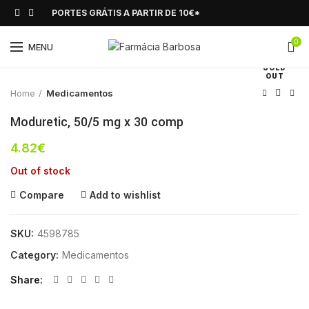
PORTES GRÁTIS A PARTIR DE 10€*
0
Click to enlarge
MENU
SOLD
OUT
Home
Medicamentos
Moduretic, 50/5 mg x 30 comp
4.82
€
Out of stock
Compare
Add to wishlist
SKU:
4598785
Category:
Medicamentos
Share