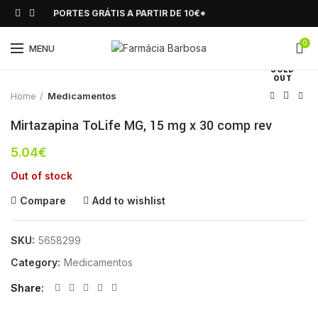
PORTES GRÁTIS A PARTIR DE 10€*
0
Click to enlarge
MENU
SOLD
OUT
Home
Medicamentos
Mirtazapina ToLife MG, 15 mg x 30 comp rev
5.04
€
Out of stock
Compare
Add to wishlist
SKU:
5658299
Category:
Medicamentos
Share