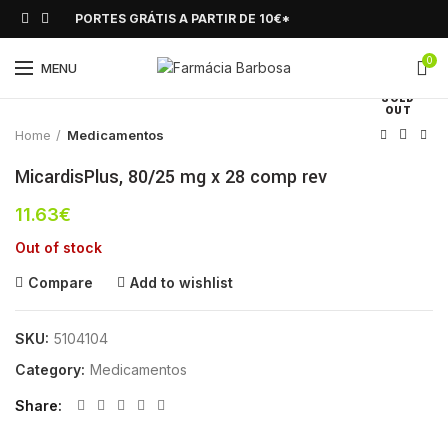
PORTES GRÁTIS A PARTIR DE 10€*
0
Click to enlarge
MENU
SOLD
OUT
Home
Medicamentos
MicardisPlus, 80/25 mg x 28 comp rev
11.63
€
Out of stock
Compare
Add to wishlist
SKU:
5104104
Category:
Medicamentos
Share