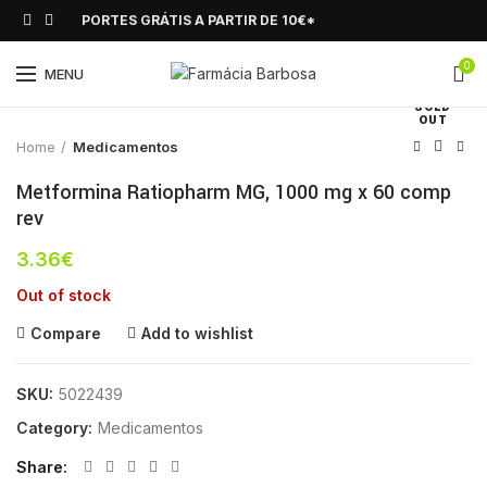
PORTES GRÁTIS A PARTIR DE 10€*
0
Click to enlarge
MENU
SOLD
OUT
Home
Medicamentos
Metformina Ratiopharm MG, 1000 mg x 60 comp
rev
3.36
€
Out of stock
Compare
Add to wishlist
SKU:
5022439
Category:
Medicamentos
Share