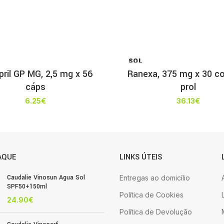
SOL
D OU
ril GP MG, 2,5 mg x 56
Ranexa, 375 mg x 30 co
T
cáps
prol
6.25
€
36.13
€
AQUE
LINKS ÚTEIS
Caudalie Vinosun Agua Sol
Entregas ao domicílio
SPF50+150ml
Política de Cookies
24.90
€
Política de Devolução