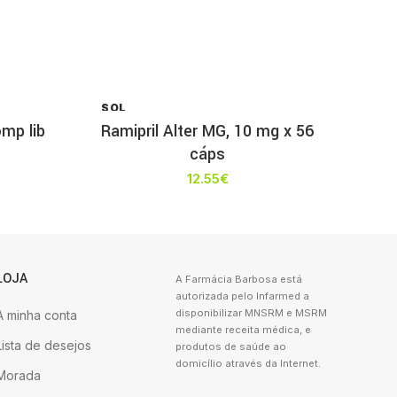
SOL
D OU
mp lib
Ramipril Alter MG, 10 mg x 56
T
cáps
12.55
€
LOJA
A Farmácia Barbosa está
autorizada pelo Infarmed a
disponibilizar MNSRM e MSRM
A minha conta
mediante receita médica, e
Lista de desejos
produtos de saúde ao
domicílio através da Internet.
Morada