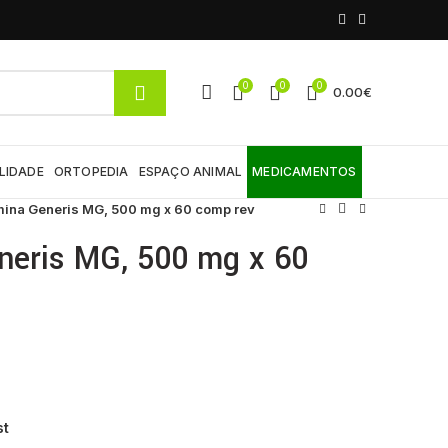
0
0
0
0.00
€
LIDADE
ORTOPEDIA
ESPAÇO ANIMAL
MEDICAMENTOS
mina Generis MG, 500 mg x 60 comp rev
neris MG, 500 mg x 60
st