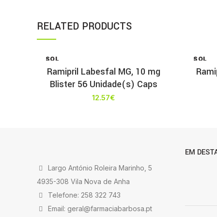
RELATED PRODUCTS
SOL
SOL
D OU
D OU
Ramipril Labesfal MG, 10 mg
Ramip
T
T
Blister 56 Unidade(s) Caps
12.57
€
EM DEST
Largo António Roleira Marinho, 5
4935-308 Vila Nova de Anha
Telefone: 258 322 743
Email: geral@farmaciabarbosa.pt