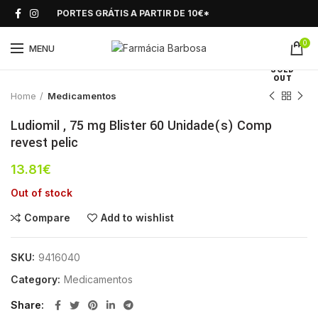
PORTES GRÁTIS A PARTIR DE 10€*
0
Click to enlarge
MENU
SOLD
OUT
Home
Medicamentos
Ludiomil , 75 mg Blister 60 Unidade(s) Comp
revest pelic
13.81
€
Out of stock
Compare
Add to wishlist
SKU:
9416040
Category:
Medicamentos
Share