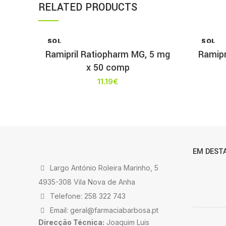
RELATED PRODUCTS
SOL
SOL
D OU
D OU
Ramipril Ratiopharm MG, 5 mg
Ramipr
T
T
x 50 comp
11.19
€
EM DEST
Largo António Roleira Marinho, 5
4935-308 Vila Nova de Anha
Telefone: 258 322 743
Email: geral@farmaciabarbosa.pt
Direcção Técnica:
Joaquim Luis