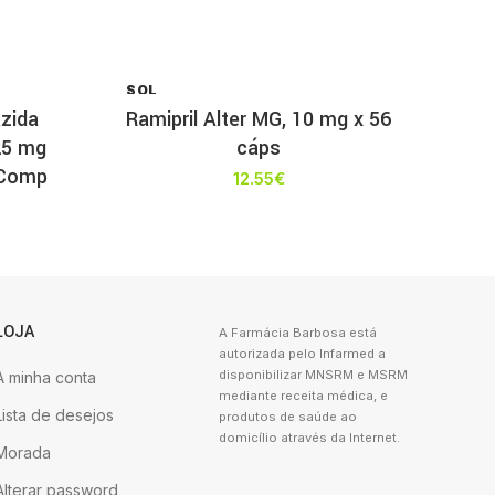
SOL
D OU
azida
Ramipril Alter MG, 10 mg x 56
T
25 mg
cáps
 Comp
12.55
€
LOJA
A Farmácia Barbosa está
autorizada pelo Infarmed a
disponibilizar MNSRM e MSRM
A minha conta
mediante receita médica, e
Lista de desejos
produtos de saúde ao
domicílio através da Internet.
Morada
Alterar password