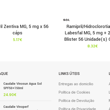
SOL
D OU
il Zentiva MG, 5 mg x 56
Ramipril/Hidrocloroti
T
cáps
Labesfal MG, 5 mg + 
Blister 56 Unidade(s)
5.17
€
8.32
€
AQUE
LINKS ÚTEIS
Caudalie Vinosun Agua Sol
Entregas ao domicílio
SPF50+150ml
Política de Cookies
24.90
€
Política de Devolução
Caudalie Vinoperf
Política de Privacidade