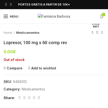
PORTES GRÁTIS A PARTIR DE 10€*
0
Click to enlarge
MENU
SOLD
OUT
Home
Medicamentos
Lopresor, 100 mg x 60 comp rev
5.00
€
Out of stock
Compare
Add to wishlist
SKU:
9469312
Category:
Medicamentos
Share