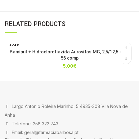
RELATED PRODUCTS
SOLD
OUT
Ramipril + Hidroclorotiazida Aurovitas MG, 2,5/12,5 mg x
56 comp
5.00
€
Largo António Roleira Marinho, 5 4935-308 Vila Nova de
Anha
Telefone: 258 322 743
Email: geral@farmaciabarbosa.pt