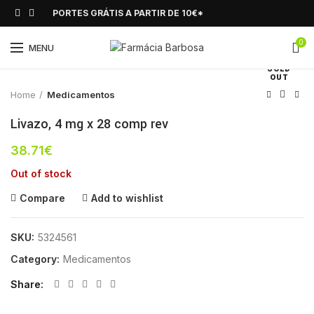
PORTES GRÁTIS A PARTIR DE 10€*
0
Click to enlarge
MENU
SOLD
OUT
Home
Medicamentos
Livazo, 4 mg x 28 comp rev
38.71
€
Out of stock
Compare
Add to wishlist
SKU:
5324561
Category:
Medicamentos
Share