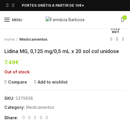
PORTES GRÁTIS A PARTIR DE 10€*
0
Click to enlarge
MENU
SOLD
OUT
Home
Medicamentos
Lidina MG, 0,125 mg/0,5 mL x 20 sol col unidose
7.49
€
Out of stock
Compare
Add to wishlist
SKU:
5379938
Category:
Medicamentos
Share