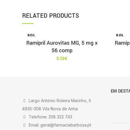
RELATED PRODUCTS
SOL
SOL
D OU
D OU
Ramipril Aurovitas MG, 5 mg x
Ramip
T
T
56 comp
5.13
€
EM DEST
Largo António Roleira Marinho, 5
4935-308 Vila Nova de Anha
Telefone: 258 322 743
Email: geral@farmaciabarbosa.pt