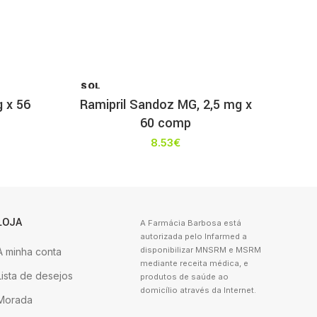
SOL
D OU
g x 56
Ramipril Sandoz MG, 2,5 mg x
T
60 comp
8.53
€
LOJA
A Farmácia Barbosa está
autorizada pelo Infarmed a
disponibilizar MNSRM e MSRM
A minha conta
mediante receita médica, e
Lista de desejos
produtos de saúde ao
domicílio através da Internet.
Morada