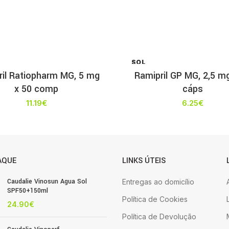
SOL
D OU
ril Ratiopharm MG, 5 mg
Ramipril GP MG, 2,5 m
T
x 50 comp
cáps
11.19
€
6.25
€
AQUE
LINKS ÚTEIS
Caudalie Vinosun Agua Sol
Entregas ao domicílio
SPF50+150ml
Política de Cookies
24.90
€
Política de Devolução