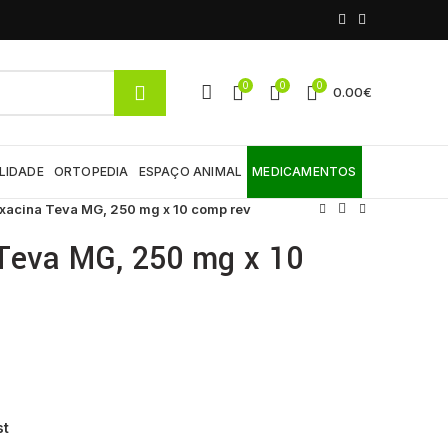
0
0
0
0.00
€
LIDADE
ORTOPEDIA
ESPAÇO ANIMAL
MEDICAMENTOS
xacina Teva MG, 250 mg x 10 comp rev
 Teva MG, 250 mg x 10
st