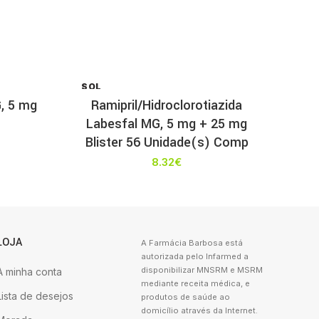
SOL
D OU
, 5 mg
Ramipril/Hidroclorotiazida
T
Labesfal MG, 5 mg + 25 mg
Blister 56 Unidade(s) Comp
8.32
€
LOJA
A Farmácia Barbosa está
autorizada pelo Infarmed a
disponibilizar MNSRM e MSRM
A minha conta
mediante receita médica, e
Lista de desejos
produtos de saúde ao
domicílio através da Internet.