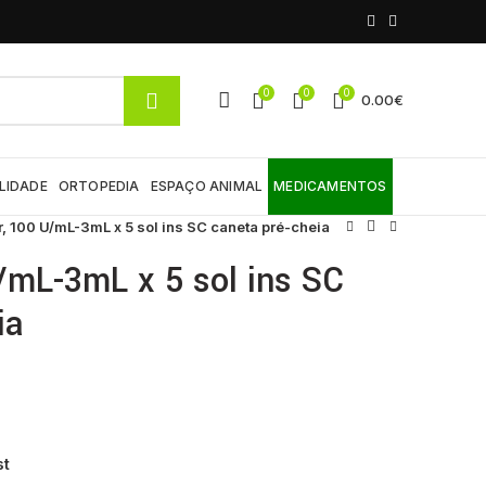
0
0
0
0.00
€
LIDADE
ORTOPEDIA
ESPAÇO ANIMAL
MEDICAMENTOS
, 100 U/mL-3mL x 5 sol ins SC caneta pré-cheia
/mL-3mL x 5 sol ins SC
ia
st