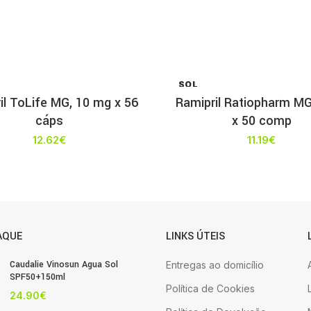
SOL
D OU
il ToLife MG, 10 mg x 56
Ramipril Ratiopharm MG
T
cáps
x 50 comp
12.62
€
11.19
€
AQUE
LINKS ÚTEIS
Caudalie Vinosun Agua Sol
Entregas ao domicílio
SPF50+150ml
Política de Cookies
24.90
€