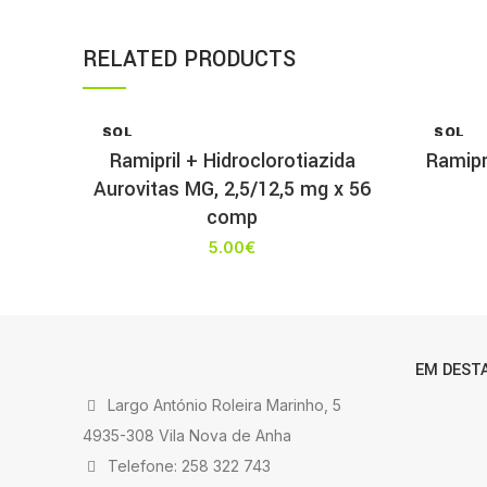
RELATED PRODUCTS
SOL
SOL
D OU
D OU
Ramipril + Hidroclorotiazida
Ramipr
T
T
Aurovitas MG, 2,5/12,5 mg x 56
comp
5.00
€
EM DEST
Largo António Roleira Marinho, 5
4935-308 Vila Nova de Anha
Telefone: 258 322 743