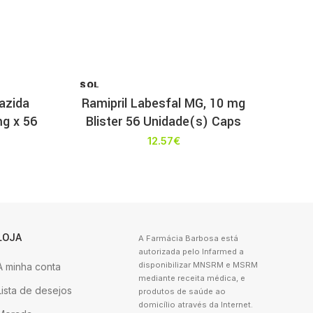
SOL
D OU
iazida
Ramipril Labesfal MG, 10 mg
T
mg x 56
Blister 56 Unidade(s) Caps
12.57
€
LOJA
A Farmácia Barbosa está
autorizada pelo Infarmed a
disponibilizar MNSRM e MSRM
A minha conta
mediante receita médica, e
Lista de desejos
produtos de saúde ao
domicílio através da Internet.