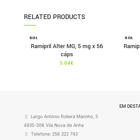
RELATED PRODUCTS
SOL
SOL
D OU
D OU
Ramipril Alter MG, 5 mg x 56
Ramip
T
T
cáps
5.04
€
EM DEST
Largo António Roleira Marinho, 5
4935-308 Vila Nova de Anha
Telefone: 258 322 743