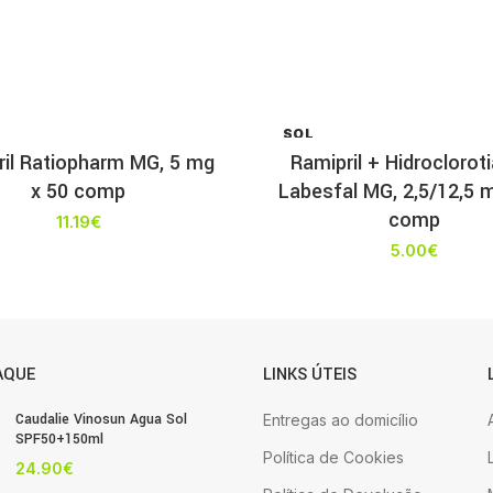
SOL
D OU
ril Ratiopharm MG, 5 mg
Ramipril + Hidroclorot
T
x 50 comp
Labesfal MG, 2,5/12,5 
comp
11.19
€
5.00
€
AQUE
LINKS ÚTEIS
Caudalie Vinosun Agua Sol
Entregas ao domicílio
SPF50+150ml
Política de Cookies
24.90
€