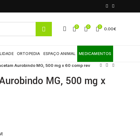
0
0
0
0.00
€
LIDADE
ORTOPEDIA
ESPAÇO ANIMAL
MEDICAMENTOS
racetam Aurobindo MG, 500 mg x 60 comp rev
 Aurobindo MG, 500 mg x
st