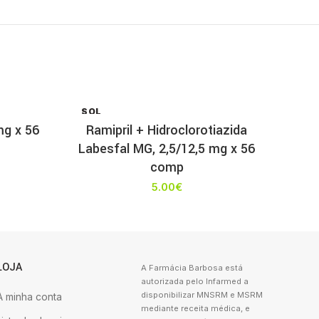
SOL
D OU
mg x 56
Ramipril + Hidroclorotiazida
T
Labesfal MG, 2,5/12,5 mg x 56
comp
5.00
€
LOJA
A Farmácia Barbosa está
autorizada pelo Infarmed a
disponibilizar MNSRM e MSRM
A minha conta
mediante receita médica, e