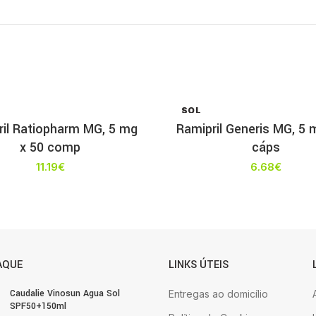
SOL
D OU
ril Ratiopharm MG, 5 mg
Ramipril Generis MG, 5 
T
x 50 comp
cáps
11.19
€
6.68
€
AQUE
LINKS ÚTEIS
Caudalie Vinosun Agua Sol
Entregas ao domicílio
SPF50+150ml