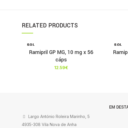
RELATED PRODUCTS
SOL
SOL
D OU
D OU
Ramipril GP MG, 10 mg x 56
Ramip
T
T
cáps
12.59
€
EM DEST
Largo António Roleira Marinho, 5
4935-308 Vila Nova de Anha