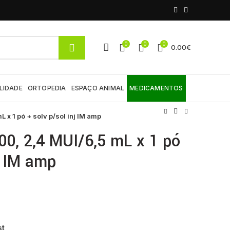
0
0
0
0.00
€
LIDADE
ORTOPEDIA
ESPAÇO ANIMAL
MEDICAMENTOS
L x 1 pó + solv p/sol inj IM amp
400, 2,4 MUI/6,5 mL x 1 pó
j IM amp
st