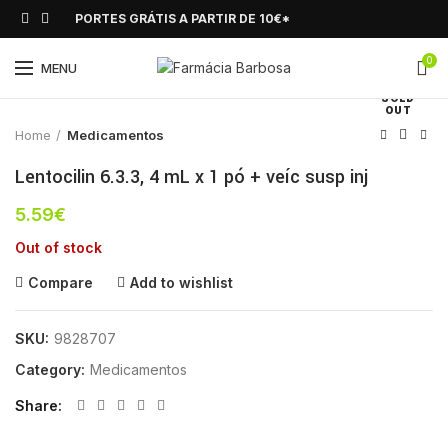
PORTES GRÁTIS A PARTIR DE 10€*
0
Click to enlarge
MENU
SOLD
OUT
Home
Medicamentos
Lentocilin 6.3.3, 4 mL x 1 pó + veíc susp inj
5.59
€
Out of stock
Compare
Add to wishlist
SKU:
9828707
Category:
Medicamentos
Share