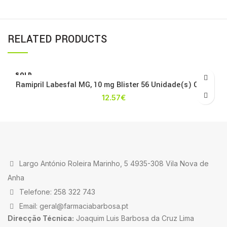
RELATED PRODUCTS
SOLD
OUT
Ramipril Labesfal MG, 10 mg Blister 56 Unidade(s) Caps
12.57
€
Largo António Roleira Marinho, 5 4935-308 Vila Nova de
Anha
Telefone: 258 322 743
Email: geral@farmaciabarbosa.pt
Direcção Técnica:
Joaquim Luis Barbosa da Cruz Lima