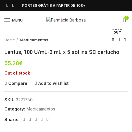
PORTES GRÁTIS A PARTIR DE 10€*
0
Click to enlarge
MENU
SOLD
OUT
Home
Medicamentos
Lantus, 100 U/mL-3 mL x 5 sol ins SC cartucho
55.28
€
Out of stock
Compare
Add to wishlist
SKU:
3271780
Category:
Medicamentos
Share