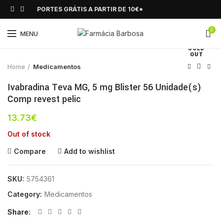
PORTES GRÁTIS A PARTIR DE 10€*
0
Click to enlarge
MENU
SOLD
OUT
Home
Medicamentos
Ivabradina Teva MG, 5 mg Blister 56 Unidade(s)
Comp revest pelic
13.73
€
Out of stock
Compare
Add to wishlist
SKU:
5754361
Category:
Medicamentos
Share