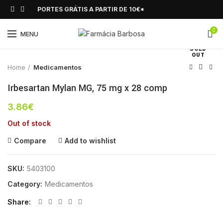
PORTES GRÁTIS A PARTIR DE 10€*
0
Click to enlarge
MENU
SOLD
OUT
Home
Medicamentos
Irbesartan Mylan MG, 75 mg x 28 comp
3.86
€
Out of stock
Compare
Add to wishlist
SKU:
5403100
Category:
Medicamentos
Share