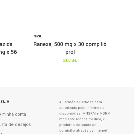
SOL
D OU
iazida
Ranexa, 500 mg x 30 comp lib
T
mg x 56
prol
36.13
€
LOJA
A Farmácia Barbosa está
autorizada pelo Infarmed a
disponibilizar MNSRM e MSRM
A minha conta
mediante receita médica, e
Lista de desejos
produtos de saúde ao
domicílio através da Internet.