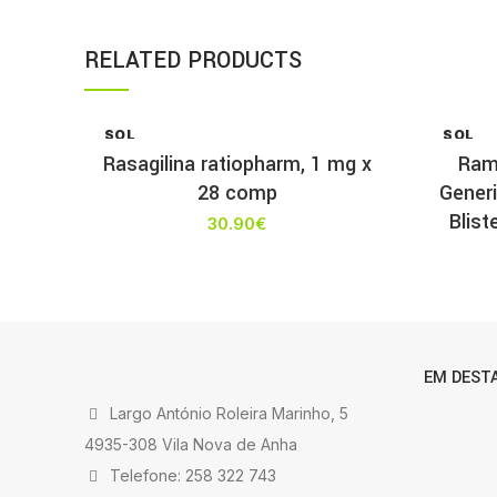
RELATED PRODUCTS
SOL
SOL
D OU
D OU
Rasagilina ratiopharm, 1 mg x
Rami
T
T
28 comp
Gener
Blis
30.90
€
EM DEST
Largo António Roleira Marinho, 5
4935-308 Vila Nova de Anha
Telefone: 258 322 743