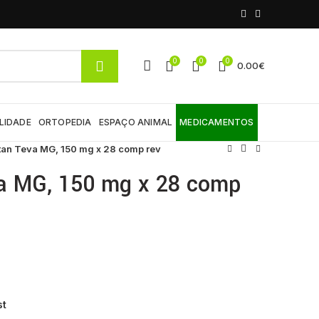
0
0
0
0.00
€
LIDADE
ORTOPEDIA
ESPAÇO ANIMAL
MEDICAMENTOS
tan Teva MG, 150 mg x 28 comp rev
va MG, 150 mg x 28 comp
st