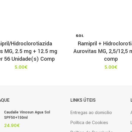
SOL
D OU
pril/Hidroclorotiazida
Ramipril + Hidroclorot
T
is MG, 2.5 mg + 12.5 mg
Aurovitas MG, 2,5/12,5 
ter 56 Unidade(s) Comp
comp
5.00
€
5.00
€
AQUE
LINKS ÚTEIS
Caudalie Vinosun Agua Sol
Entregas ao domicílio
SPF50+150ml
Política de Cookies
24.90
€