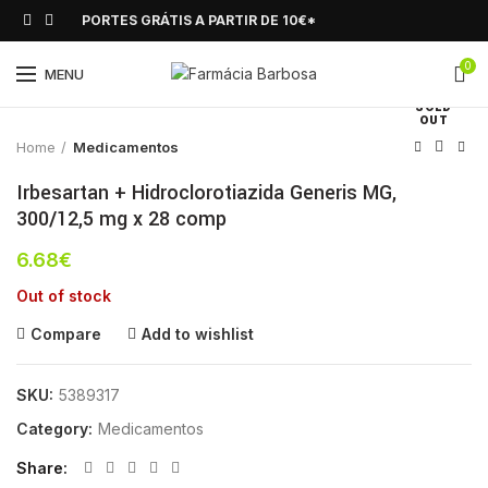
PORTES GRÁTIS A PARTIR DE 10€*
0
Click to enlarge
MENU
SOLD
OUT
Home
Medicamentos
Irbesartan + Hidroclorotiazida Generis MG,
300/12,5 mg x 28 comp
6.68
€
Out of stock
Compare
Add to wishlist
SKU:
5389317
Category:
Medicamentos
Share