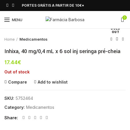
PORTES GRÁTIS A PARTIR DE 10€*
0
Click to enlarge
MENU
SOLD
OUT
Home
Medicamentos
Inhixa, 40 mg/0,4 mL x 6 sol inj seringa pré-cheia
17.44
€
Out of stock
Compare
Add to wishlist
SKU:
5752464
Category:
Medicamentos
Share