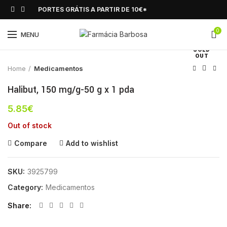
PORTES GRÁTIS A PARTIR DE 10€*
0
Click to enlarge
MENU
SOLD
OUT
Home
Medicamentos
Halibut, 150 mg/g-50 g x 1 pda
5.85
€
Out of stock
Compare
Add to wishlist
SKU:
3925799
Category:
Medicamentos
Share