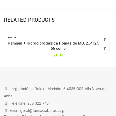
RELATED PRODUCTS
SOLD
OUT
Ramipril + Hidroclorotiazida Romazide MG, 2,5/12,5 mg x
56 comp
5.00
€
Largo António Roleira Marinho, 5 4935-308 Vila Nova de
Anha
Telefone: 258 322 743
Email: geral@farmaciabarbosa.pt