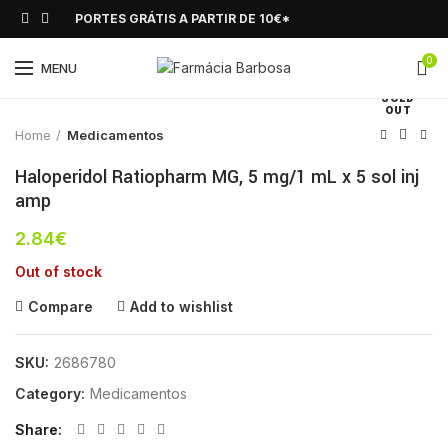
PORTES GRÁTIS A PARTIR DE 10€*
0
Click to enlarge
MENU
SOLD
OUT
Home
Medicamentos
Haloperidol Ratiopharm MG, 5 mg/1 mL x 5 sol inj
amp
2.84
€
Out of stock
Compare
Add to wishlist
SKU:
2686780
Category:
Medicamentos
Share