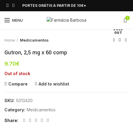
PORTES GRÁTIS A PARTIR DE 10€*
0
Click to enlarge
MENU
SOLD
OUT
Home
Medicamentos
Gutron, 2,5 mg x 60 comp
9.70
€
Out of stock
Compare
Add to wishlist
SKU:
5013420
Category:
Medicamentos
Share