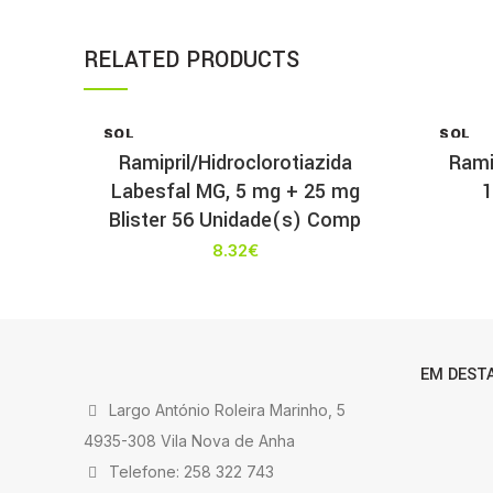
RELATED PRODUCTS
SOL
SOL
D OU
D OU
Ramipril/Hidroclorotiazida
Rami
T
T
Labesfal MG, 5 mg + 25 mg
1
Blister 56 Unidade(s) Comp
8.32
€
EM DEST
Largo António Roleira Marinho, 5
4935-308 Vila Nova de Anha
Telefone: 258 322 743