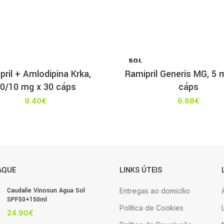
SOL
D OU
pril + Amlodipina Krka,
Ramipril Generis MG, 5 
T
0/10 mg x 30 cáps
cáps
9.40
€
6.68
€
AQUE
LINKS ÚTEIS
Caudalie Vinosun Agua Sol
Entregas ao domicílio
SPF50+150ml
Política de Cookies
24.90
€