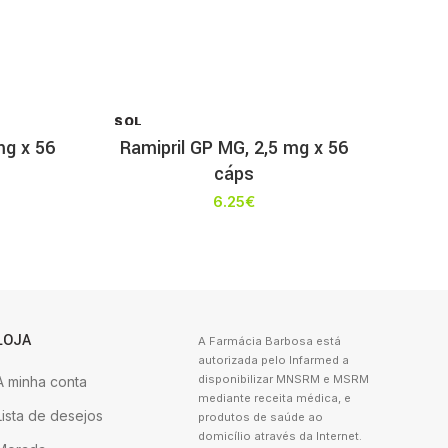
SOL
D OU
mg x 56
Ramipril GP MG, 2,5 mg x 56
T
cáps
6.25
€
LOJA
A Farmácia Barbosa está
autorizada pelo Infarmed a
disponibilizar MNSRM e MSRM
A minha conta
mediante receita médica, e
Lista de desejos
produtos de saúde ao
domicílio através da Internet.