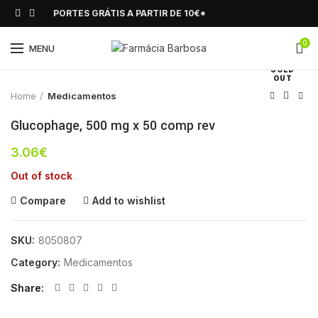
PORTES GRÁTIS A PARTIR DE 10€*
0
Click to enlarge
MENU
SOLD
OUT
Home
Medicamentos
Glucophage, 500 mg x 50 comp rev
3.06
€
Out of stock
Compare
Add to wishlist
SKU:
8050807
Category:
Medicamentos
Share