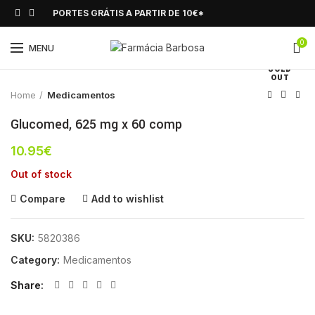
PORTES GRÁTIS A PARTIR DE 10€*
0
Click to enlarge
MENU
SOLD
OUT
Home
Medicamentos
Glucomed, 625 mg x 60 comp
10.95
€
Out of stock
Compare
Add to wishlist
SKU:
5820386
Category:
Medicamentos
Share