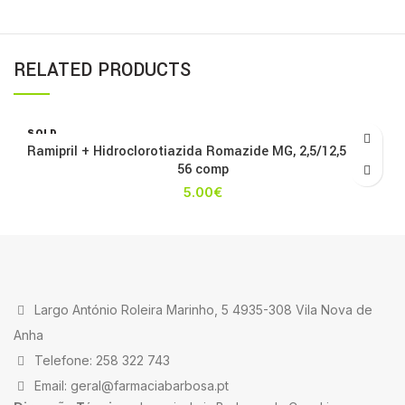
RELATED PRODUCTS
SOLD
OUT
Ramipril + Hidroclorotiazida Romazide MG, 2,5/12,5 mg x
56 comp
5.00
€
Largo António Roleira Marinho, 5 4935-308 Vila Nova de
Anha
Telefone: 258 322 743
Email: geral@farmaciabarbosa.pt