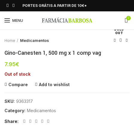
PORTES GRÁTIS A PARTIR DE 10€*
0
Click to enlarge
MENU
SOLD
OUT
Home
Medicamentos
Gino-Canesten 1, 500 mg x 1 comp vag
7.95
€
Out of stock
Compare
Add to wishlist
SKU:
9363317
Category:
Medicamentos
Share