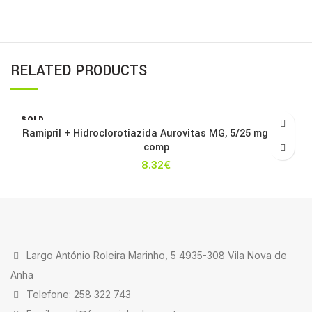
RELATED PRODUCTS
SOLD
OUT
Ramipril + Hidroclorotiazida Aurovitas MG, 5/25 mg x 56
comp
8.32
€
Largo António Roleira Marinho, 5 4935-308 Vila Nova de
Anha
Telefone: 258 322 743