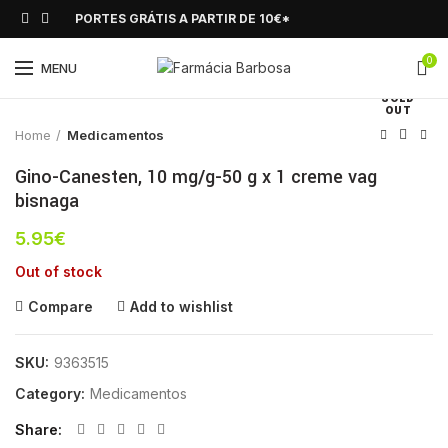
PORTES GRÁTIS A PARTIR DE 10€*
0
Click to enlarge
MENU
SOLD
OUT
Home
Medicamentos
Gino-Canesten, 10 mg/g-50 g x 1 creme vag
bisnaga
5.95
€
Out of stock
Compare
Add to wishlist
SKU:
9363515
Category:
Medicamentos
Share