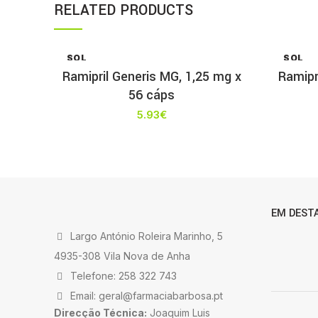
RELATED PRODUCTS
SOL
SOL
D OU
D OU
Ramipril Generis MG, 1,25 mg x
Ramipr
T
T
56 cáps
5.93
€
EM DEST
Largo António Roleira Marinho, 5
4935-308 Vila Nova de Anha
Telefone: 258 322 743
Email: geral@farmaciabarbosa.pt
Direcção Técnica:
Joaquim Luis