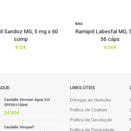
SOL
D OU
il Sandoz MG, 5 mg x 60
Ramipril Labesfal MG, 
T
comp
56 cáps
8.12
€
9.00
€
AQUE
LINKS ÚTEIS
Caudalie Vinosun Agua Sol
Entregas ao domicílio
SPF50+150ml
Política de Cookies
24.90
€
Política de Devolução
Caudalie Vinoperf
Política de Privacidade