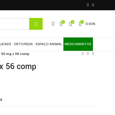
0
0
0
0.00
€
LIDADE
ORTOPEDIA
ESPAÇO ANIMAL
MEDICAMENTOS
, 50 mg x 56 comp
 x 56 comp
st