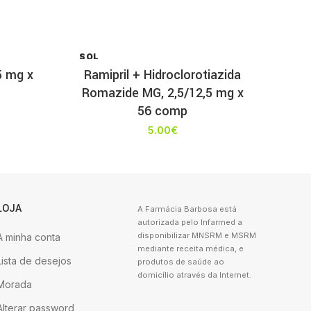
SOL
D OU
5 mg x
Ramipril + Hidroclorotiazida
T
Romazide MG, 2,5/12,5 mg x
56 comp
5.00
€
LOJA
A Farmácia Barbosa está
autorizada pelo Infarmed a
disponibilizar MNSRM e MSRM
A minha conta
mediante receita médica, e
Lista de desejos
produtos de saúde ao
domicílio através da Internet.
Morada
Alterar password