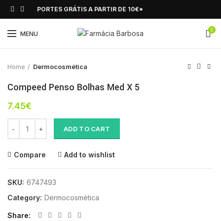
PORTES GRÁTIS A PARTIR DE 10€*
0
Click to enlarge
MENU
Home
Dermocosmética
Compeed Penso Bolhas Med X 5
7.45
€
Compeed Penso Bolhas Med X 5 quantity
ADD TO CART
Compare
Add to wishlist
SKU:
6747493
Category:
Dermocosmética
Share