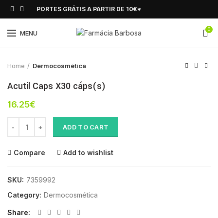
PORTES GRÁTIS A PARTIR DE 10€*
0
Click to enlarge
MENU
Home
Dermocosmética
Acutil Caps X30 cáps(s)
16.25
€
Acutil Caps X30 cáps(s) quantity
ADD TO CART
Compare
Add to wishlist
SKU:
7359992
Category:
Dermocosmética
Share