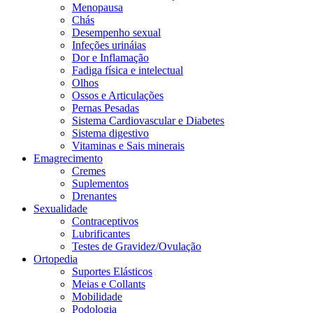
Menopausa
Chás
Desempenho sexual
Infeções urináias
Dor e Inflamação
Fadiga física e intelectual
Olhos
Ossos e Articulações
Pernas Pesadas
Sistema Cardiovascular e Diabetes
Sistema digestivo
Vitaminas e Sais minerais
Emagrecimento
Cremes
Suplementos
Drenantes
Sexualidade
Contraceptivos
Lubrificantes
Testes de Gravidez/Ovulação
Ortopedia
Suportes Elásticos
Meias e Collants
Mobilidade
Podologia