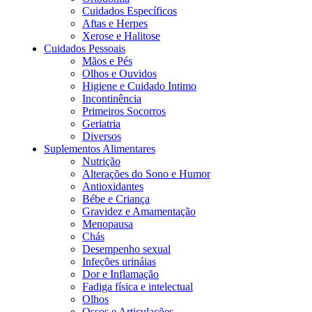
Cuidados Específicos
Aftas e Herpes
Xerose e Halitose
Cuidados Pessoais
Mãos e Pés
Olhos e Ouvidos
Higiene e Cuidado Intimo
Incontinência
Primeiros Socorros
Geriatria
Diversos
Suplementos Alimentares
Nutrição
Alterações do Sono e Humor
Antioxidantes
Bébe e Criança
Gravidez e Amamentação
Menopausa
Chás
Desempenho sexual
Infeções urináias
Dor e Inflamação
Fadiga física e intelectual
Olhos
Ossos e Articulações