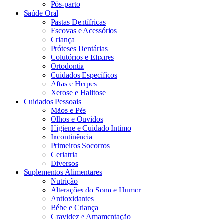
Pós-parto
Saúde Oral
Pastas Dentífricas
Escovas e Acessórios
Criança
Próteses Dentárias
Colutórios e Elixires
Ortodontia
Cuidados Específicos
Aftas e Herpes
Xerose e Halitose
Cuidados Pessoais
Mãos e Pés
Olhos e Ouvidos
Higiene e Cuidado Intimo
Incontinência
Primeiros Socorros
Geriatria
Diversos
Suplementos Alimentares
Nutrição
Alterações do Sono e Humor
Antioxidantes
Bébe e Criança
Gravidez e Amamentação