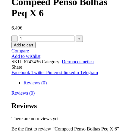
Compeed Penso Bolhas
Peq X 6
6.49
€
Compeed
Penso
Add to cart
Bolhas
Compare
Peq
Add to wishlist
X
SKU:
6747436
Category:
Dermocosmética
6
Share
quantity
Facebook
Twitter
Pinterest
linkedin
Telegram
Reviews (0)
Reviews (0)
Reviews
There are no reviews yet.
Be the first to review “Compeed Penso Bolhas Peq X 6”