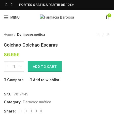
PORTES GRÁTIS A PARTIR DE 10€*
0
Click to enlarge
MENU
Home
Dermocosmética
Colchao Colchao Escaras
86.65
€
Colchao Colchao Escaras quantity
ADD TO CART
Compare
Add to wishlist
SKU:
7817445
Category:
Dermocosmética
Share