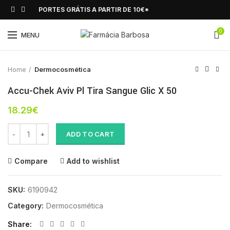
PORTES GRÁTIS A PARTIR DE 10€*
0
Click to enlarge
MENU
Home
Dermocosmética
Accu-Chek Aviv Pl Tira Sangue Glic X 50
18.29
€
Accu-Chek Aviv Pl Tira Sangue Glic X 50 quantity
ADD TO CART
Compare
Add to wishlist
SKU:
6190942
Category:
Dermocosmética
Share