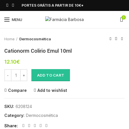
PORTES GRÁTIS A PARTIR DE 10€*
0
Click to enlarge
MENU
Home
Dermocosmética
Cationorm Colirio Emul 10ml
12.10
€
Cationorm Colirio Emul 10ml quantity
ADD TO CART
Compare
Add to wishlist
SKU:
6208124
Category:
Dermocosmética
Share