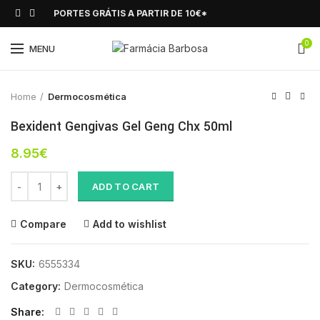
PORTES GRÁTIS A PARTIR DE 10€*
0
Click to enlarge
MENU
Home
Dermocosmética
Bexident Gengivas Gel Geng Chx 50ml
8.95
€
Bexident Gengivas Gel Geng Chx 50ml quantity
ADD TO CART
Compare
Add to wishlist
SKU:
6555334
Category:
Dermocosmética
Share