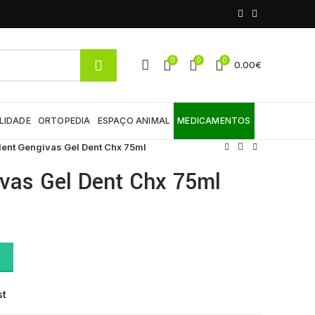
0
0
0
0.00
€
LIDADE
ORTOPEDIA
ESPAÇO ANIMAL
MEDICAMENTOS
ent Gengivas Gel Dent Chx 75ml
ivas Gel Dent Chx 75ml
 75ml quantity
st