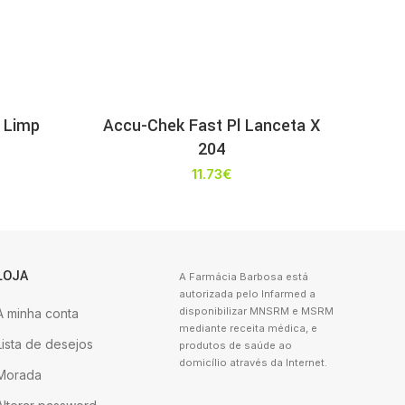
 Limp
Accu-Chek Fast Pl Lanceta X
204
11.73
€
LOJA
A Farmácia Barbosa está
autorizada pelo Infarmed a
disponibilizar MNSRM e MSRM
A minha conta
mediante receita médica, e
Lista de desejos
produtos de saúde ao
domicílio através da Internet.
Morada