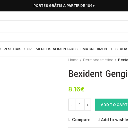
PORTES GRÁTIS A PARTIR DE 10€*
S PESSOAIS
SUPLEMENTOS ALIMENTARES
EMAGRECIMENTO
SEXUA
Home
Dermocosmética
Bexid
Bexident Geng
8.16
€
Bexident Gengivas Gel Dent Chx
ADD TO CART
Compare
Add to wishli