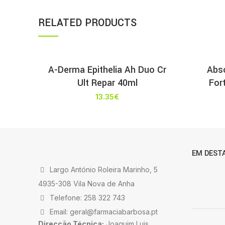
RELATED PRODUCTS
A-Derma Epithelia Ah Duo Cr
Abso
Ult Repar 40ml
For
13.35
€
EM DEST
Largo António Roleira Marinho, 5
4935-308 Vila Nova de Anha
Telefone: 258 322 743
Email: geral@farmaciabarbosa.pt
Direcção Técnica:
Joaquim Luis