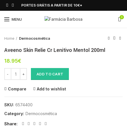
PORTES GRÁTIS A PARTIR DE 10€*
0
Click to enlarge
MENU
Home
Dermocosmética
Aveeno Skin Relie Cr Lenitivo Mentol 200ml
18.95
€
Aveeno Skin Relie Cr Lenitivo Mentol 200ml quantity
ADD TO CART
Compare
Add to wishlist
SKU:
6574400
Category:
Dermocosmética
Share