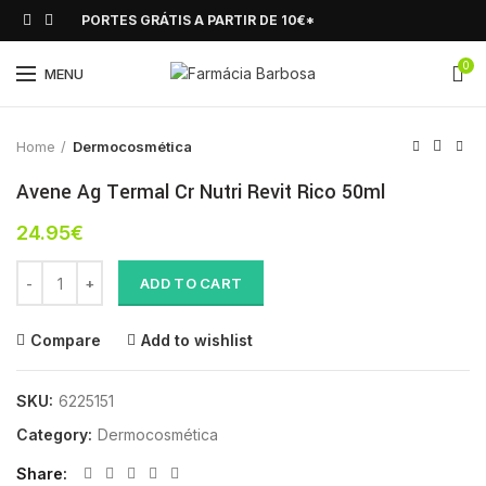
PORTES GRÁTIS A PARTIR DE 10€*
0
Click to enlarge
MENU
Home
Dermocosmética
Avene Ag Termal Cr Nutri Revit Rico 50ml
24.95
€
Avene Ag Termal Cr Nutri Revit Rico 50ml quantity
ADD TO CART
Compare
Add to wishlist
SKU:
6225151
Category:
Dermocosmética
Share