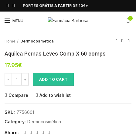
PORTES GRÁTIS A PARTIR DE 10€*
0
Click to enlarge
MENU
Home
Dermocosmética
Aquilea Pernas Leves Comp X 60 comps
17.95
€
Aquilea Pernas Leves Comp X 60 comps quantity
ADD TO CART
Compare
Add to wishlist
SKU:
7756601
Category:
Dermocosmética
Share